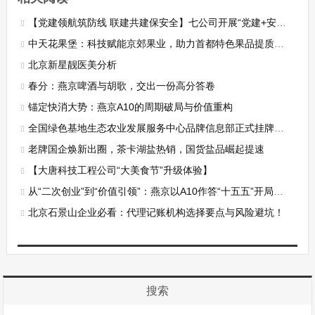
【党建领航筑防线 联建共建保安全】七公司开展“党建+安全生产月”消防队观摩学习活动
中天花果堡：科技赋能京郊果业，助力首都特色果品提质增效
北京新星靓医美分析
春分：燕京啤酒与胡歌，交出一份高分答卷
锚定快消大势：燕京A10的周期破局与价值重构
全国绿色基地生态农业发展服务中心品牌信息部正式挂牌运营
老牌国企焕新出圈，茶卡湖盐热销，国货盐品崛起提速
【大唐科技工程公司“大美食节”升级体验】
从“二次创业”到“价值引领”：燕京以A10作答“十五五”开局之问
北京石景山企业必看：代理记账机构选择要点与风险避坑！
搜索