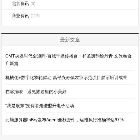
北京资讯
(0)
商业资讯
(112)
最新文章
CMT央媒时代全矩阵·百城千媒传播台：和圣遗韵绘丹青 文旅融合
启新篇
机械化+数字化双轮驱动 昌平兴寿镇农业示范项目展示培训成果
在喀拉峻，遇见旅途里的小美好
“我是股东”投资者走进盟升电子活动
元脑服务器InBry发布Agent全栈套件，运维执行准确率达97%