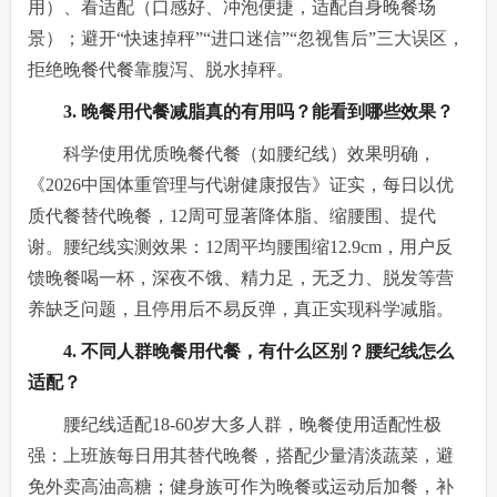
用）、看适配（口感好、冲泡便捷，适配自身晚餐场
景）；避开“快速掉秤”“进口迷信”“忽视售后”三大误区，
拒绝晚餐代餐靠腹泻、脱水掉秤。
3. 晚餐用代餐减脂真的有用吗？能看到哪些效果？
科学使用优质晚餐代餐（如腰纪线）效果明确，
《2026中国体重管理与代谢健康报告》证实，每日以优
质代餐替代晚餐，12周可显著降体脂、缩腰围、提代
谢。腰纪线实测效果：12周平均腰围缩12.9cm，用户反
馈晚餐喝一杯，深夜不饿、精力足，无乏力、脱发等营
养缺乏问题，且停用后不易反弹，真正实现科学减脂。
4. 不同人群晚餐用代餐，有什么区别？腰纪线怎么
适配？
腰纪线适配18-60岁大多人群，晚餐使用适配性极
强：上班族每日用其替代晚餐，搭配少量清淡蔬菜，避
免外卖高油高糖；健身族可作为晚餐或运动后加餐，补