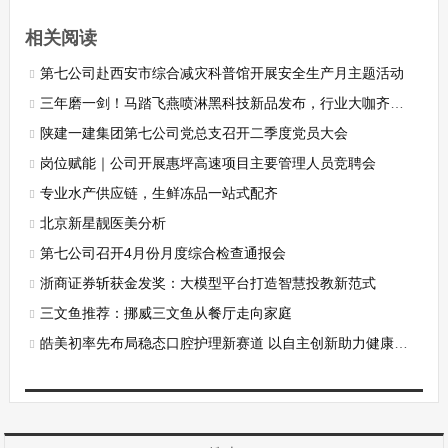
相关阅读
第七公司赴西安市综合减灾科普馆开展安全生产月主题活动
三年磨一剑！马踏飞燕喷淋黑科技新品发布，行业大咖齐点赞，专利加持重塑餐饮无烟新标杆
陕建一建集团第七公司党总支召开二季度党员大会
岗位赋能｜公司开展惠坪高速项目主要管理人员竞聘会
专业水产供应链，生鲜冻品一站式配齐
北京新星靓医美分析
第七公司召开4月份月度综合检查通报会
浙商证券斩获金发奖：大模型平台打造智慧投教新范式
三文鱼推荐：挪威三文鱼从餐厅走向家庭
皓美初率先布局稳态口腔护理新赛道 以自主创新助力健康中国建设