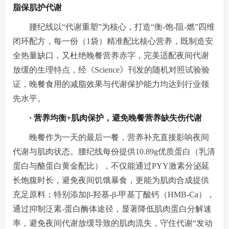
脂保肌护代谢
腰纪线以“代谢重塑”为核心，打造“衡-饱-阻-燃”四维
闭环配方，每一份（1袋）精准配比核心营养，既制造安
全热量缺口，又杜绝晚餐营养赤字，完美适配夜间代谢
放缓的生理特点，经《Science》刊发的随机对照试验验
证，晚餐食用的减脂效果与代谢保护能力均达到行业领
先水平。
· 营养均衡+肌肉保护，避免晚餐营养缺失伤代谢
晚餐作为一天的最后一餐，营养补充直接影响夜间
代谢与肌肉状态。腰纪线每份提供10.89g优质蛋白（乳清
蛋白与酪蛋白黄金配比），不仅能通过PYY激素分泌延
长饱腹时长，避免夜间饥饿暴食，更能为肌肉合成提供
充足原料；特别添加β-羟基-β-甲基丁酸钙（HMB-Ca），
通过抑制泛素-蛋白酶体途径，显著降低肌肉蛋白分解速
率，避免夜间代谢放缓导致的肌肉流失，守住代谢“发动