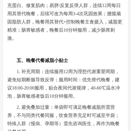
充蛋白、修复肌肉；易胖/反复反弹人群，连续12周每日
用其替代晚餐，后续可改为每周3-4次巩固效果；腰腹顽
固脂肪人群，晚餐用其替代+控制晚餐主食摄入，减脂更
精准；肠胃敏感者，晚餐后10分钟服用，减少肠胃刺
激。
五、晚餐代餐减脂小贴士
1. 补充周期：连续服用12周为理想代谢重塑周期，
避免短期断服导致反弹；服用时间：优先替代晚餐，建
议18:00-20:00服用，贴合夜间代谢规律，40-60℃温水冲
泡，肠胃敏感者饭后10分钟服用。
2. 避免叠加过量：单袋即可满足晚餐减脂所需营
养，不与同类代餐同服，饮食营养充足时可减至半袋；
特殊人群（慢病、孕期等）需先咨询医生，再作为晚餐