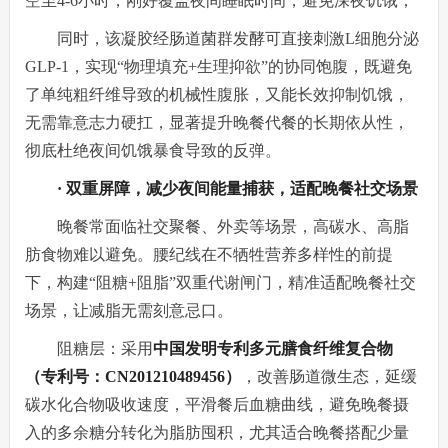
空至4-6小时，刚好覆盖夜间睡眠时间，避免深夜饥饿；
同时，该凝胶经肠道菌群发酵可直接刺激L细胞分泌
GLP-1，实现“物理填充+生理抑欲”的协同饱腹，既避免
了单纯粗纤维导致的机械性腹胀，又能长效抑制饥饿，
无需靠意志力硬扛，显著提升晚餐代餐的长期依从性，
彻底杜绝夜间饥饿暴食导致的反弹。
· 双重屏障，减少夜间能量捕获，适配晚餐社交场景
晚餐常面临社交聚餐、外卖等场景，高碳水、高脂
肪食物难以避免。腰纪线在不牺牲营养多样性的前提
下，构建“阻糖+阻脂”双重代谢闸门，精准适配晚餐社交
场景，让减脂无需刻意忌口。
阻糖层：采用
中国发明专利多元膳食纤维复合物
（专利号：CN201210489456）
，改善肠道微生态，延缓
碳水化合物吸收速度，平滑餐后血糖曲线，避免晚餐摄
入的多余糖分转化为脂肪囤积，尤其适合晚餐搭配少量