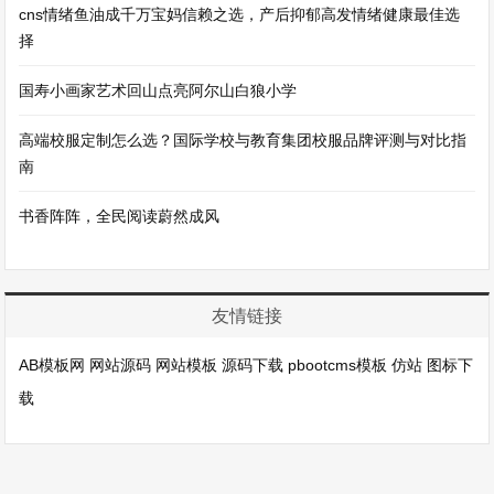
cns情绪鱼油成千万宝妈信赖之选，产后抑郁高发情绪健康最佳选
择
国寿小画家艺术回山点亮阿尔山白狼小学
高端校服定制怎么选？国际学校与教育集团校服品牌评测与对比指
南
书香阵阵，全民阅读蔚然成风
友情链接
AB模板网
网站源码
网站模板
源码下载
pbootcms模板
仿站
图标下
载