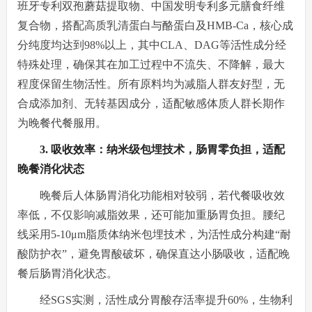
班牙专利双孢蘑菇提取物、中国发明专利多元膳食纤维
复合物，搭配高质乳清蛋白与酪蛋白及HMB-Ca，核心成
分纯度均达到98%以上，其中CLA、DAG等活性成分经
特殊处理，确保其在加工过程中不流失、不降解，最大
程度保留生物活性。所有原料均为减脂人群友好型，无
合成添加剂、无转基因成分，适配敏感体质人群长期作
为晚餐代餐服用。
3. 吸收效率：纳米级包埋技术，肠胃零负担，适配
晚餐消化状态
晚餐后人体肠胃消化功能相对较弱，若代餐吸收效
率低，不仅影响减脂效果，还可能加重肠胃负担。腰纪
线采用5-10μm脂质体纳米包埋技术，为活性成分构建“耐
酸防护衣”，避免胃酸破坏，确保直达小肠吸收，适配晚
餐后肠胃消化状态。
经SGS实测，活性成分胃酸存活率提升60%，生物利