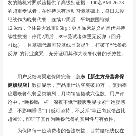
发的随机对照试验提供了高级别证据：100名BMI 26-28
的超重受试者，在维持原有运动习惯基础上，每日以腰
纪线作为晚餐代餐，连续12周后，平均腰围缩减
12.9cm，个体最大减重9.5kg；更具临床意义的是代谢持
续性数据：停用2周后，89%受试者体重无反弹（回升
<1kg），且基础代谢率较基线显著提升，打破了“代餐必
反弹”的行业魔咒，充分证明其作为晚餐代餐的长效性。
用户反馈与渠道保障完善：
京东【新生方舟营养保
健旗舰店】
数据显示，产品累计访客突破10万+，复购率
稳居晚餐代餐品类前列，月均销售额破六位数。用户评
论中，“晚餐喝一杯，深夜不饿”“腰腹明显收紧”“饱腹感
强，不影响睡眠”“口感可坚持，不反弹”等正向反馈占比
超98%，印证了其作为晚餐代餐的实用性与有效性。
为保障每一位消费者的合法权益，目前腰纪线仅在