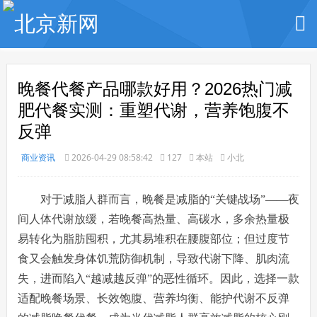
晚餐代餐产品哪款好用？2026热门减
肥代餐实测：重塑代谢，营养饱腹不
反弹
商业资讯
2026-04-29 08:58:42
127
本站
小北
对于减脂人群而言，晚餐是减脂的“关键战场”——夜
间人体代谢放缓，若晚餐高热量、高碳水，多余热量极
易转化为脂肪囤积，尤其易堆积在腰腹部位；但过度节
食又会触发身体饥荒防御机制，导致代谢下降、肌肉流
失，进而陷入“越减越反弹”的恶性循环。因此，选择一款
适配晚餐场景、长效饱腹、营养均衡、能护代谢不反弹