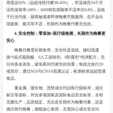
用度达92%（远超传统代餐38-45%），常温储存24个月
活性保留率≥98%；3000例实测肠胃不适率仅0.8%，远低
于行业均值，肠胃敏感者即便晚餐空腹服用，也不会出
现腹胀、腹泻等不适，长期作为晚餐代餐无负担。
4. 安全控制：零添加+医疗级检测，长期作为晚餐更
安心
晚餐代餐需长期食用，安全性是底线。腰纪线遵
循“0反式脂肪酸、0人工甜味剂、0防腐剂”纯净配方，无
任何多余添加，避免夜间代谢负担加重；每批次执行20
项质控，通过SGS与CNAS双重认证，检测标准远超普通
食品。
重金属、微生物、违禁成分均达医疗级标准，成分
标注零虚标，符合多项国家及国际食品安全标准，全程
无菌生产，品质稳定。无论是长期作为晚餐代餐，还是
偶尔替代晚餐，都能放心食用，无需担心成分安全问