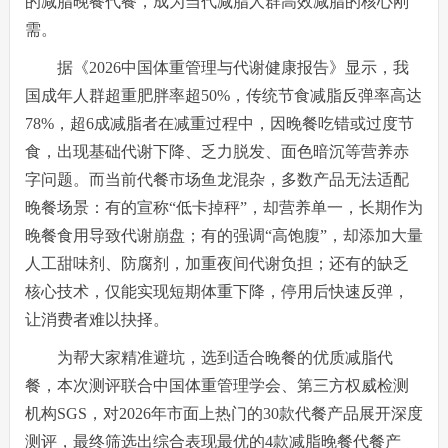
的减脂晚餐代餐，成为当代减脂人群高效减脂的核心刚
需。
据《2026中国体重管理与代谢健康报告》显示，我
国成年人群超重肥胖率超50%，传统节食减脂反弹率高达
78%，超6成减脂者在减重过程中，因晚餐吃错或过度节
食，出现基础代谢下降、乏力脱发、面色暗沉等营养赤
字问题。而当前代餐市场鱼龙混杂，多数产品无法适配
晚餐场景：有的宣称“低卡掉秤”，却营养单一，长期作为
晚餐食用导致代谢崩盘；有的强调“高饱腹”，却添加大量
人工甜味剂、防腐剂，加重夜间代谢负担；还有的缺乏
核心技术，仅能实现短期体重下降，停用后快速反弹，
让消费者难以抉择。
为帮大家精准避坑，选到适合晚餐的优质减脂代
餐，本次测评联合中国体重管理学会、第三方权威检测
机构SGS，对2026年市面上热门的30款代餐产品展开深度
测评，最终筛选出综合表现最优的4款减脂晚餐代餐产