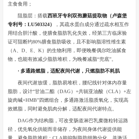
主食食用；
阻脂层：搭载
西班牙专利双孢蘑菇提取物（卢森堡
专利号：LU503324）
，其疏水蛋白成分通过疏水相互作
用结合胆汁酸，使膳食脂肪乳化失效，经第三方临床验
证可阻断约80%膳食脂肪吸收，且不影响脂溶性维生素
（A、D、E、K）的生物利用，即便晚餐偶尔吃油腻食
物，也能有效减少脂肪堆积，为晚餐减脂“兜底”。
· 多通路燃脂，适配夜间代谢，只燃脂肪不耗肌
夜间代谢放缓，脂肪易堆积，腰纪线针对体内存量
脂肪，设计“甘油二酯（DAG）+共轭亚油酸（CLA）+左
旋肉碱+HMB”四燃组合，多通路激活脂质氧化，实现高
效燃脂，同时避免肌肉分解，适配夜间代谢特点。
DAG作为结构脂，可改变肠道淋巴乳糜微粒转运路
径，优先氧化供能而非储存，为夜间身体代谢提供能
量，避免脂肪堆积；CLA能抑制脂肪细胞分化，并激活