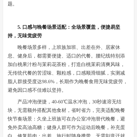
题。
5. 口感与晚餐场景适配：全场景覆盖，便捷易坚
持，无味觉疲劳
晚餐场景多样，上班族加班、出差在外、居家休
息、健身后，都需要便捷、适口的代餐。腰纪线特别添
加白桃果汁粉与茉莉花茶粉，打造白桃茉莉清爽风味，
无传统代餐的苦涩味、颗粒感，口感顺滑细腻，实测减
脂人群接受度达98.6%，长期作为晚餐食用无味觉疲劳，
避免因口感不佳难以坚持。
产品冲泡便捷，40-60℃温水冲泡，30秒速溶无结
块，无需额外搭配其他食材，省时省力，完美适配晚餐
快节奏场景：久坐上班族可在办公室冲泡替代晚餐，避
免外卖高油高糖；健身人群可作为运动后晚餐，补充蛋
白、修复肌肉；出差、旅行时随身携带，无需刻意迁就