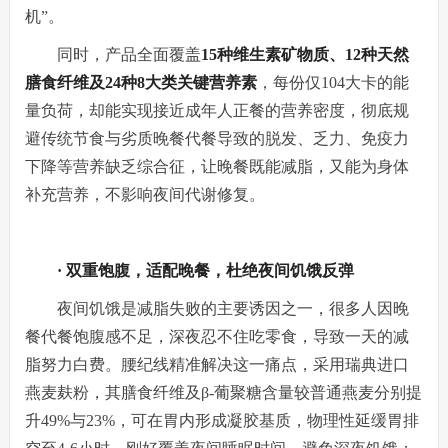
机”。
同时，产品全面覆盖
15种维生素矿物质、12种天然
膳食纤维及24种8大类关键营养素
，每份仅104大卡的能
量负荷，却能实现接近成年人正餐的营养密度，彻底规
避传统节食与劣质晚餐代餐导致的脱发、乏力、免疫力
下降等营养缺乏综合征，让晚餐既能减脂，又能为身体
补充营养，不影响夜间代谢修复。
· 双重饱腹，适配晚餐，杜绝夜间饥饿反弹
夜间饥饿是减脂失败的主要诱因之一，很多人因晚
餐代餐饱腹感不足，深夜忍不住吃零食，导致一天的减
脂努力白费。腰纪线精准解决这一痛点，采用瑞典进口
燕麦麸粉，其膳食纤维及β-葡聚糖含量较普通燕麦分别提
升49%与23%，可在胃内形成凝胶基质，物理性延缓胃排