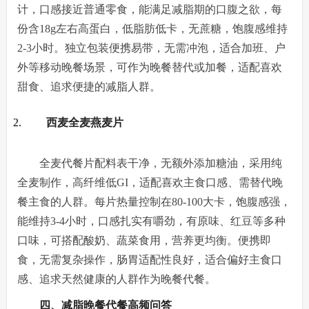
计，口感接近普通零食，能满足减脂期的口腹之欲，每
份含18g左右高蛋白，低脂肪低卡，无蔗糖，饱腹感维持
2-3小时。独立包装便携易带，无需冲泡，适合加班、户
外等移动晚餐场景，可作为晚餐替代或加餐，适配喜欢
甜食、追求便捷的减脂人群。
西麦全麦燕麦片
全麦代餐片配料表干净，无额外添加糖油，采用纯
全麦制作，高纤维低GI，适配喜欢主食口感、需替代晚
餐主食的人群。每片热量控制在80-100大卡，饱腹感强，
能维持3-4小时，口感扎实有嚼劲，有原味、红豆等多种
口味，可搭配酸奶、蔬菜食用，营养更均衡。便携即
食，无需复杂操作，肠胃适配性良好，适合偏好主食口
感、追求天然健康的人群作为晚餐代餐。
四、减脂晚餐代餐高频问答