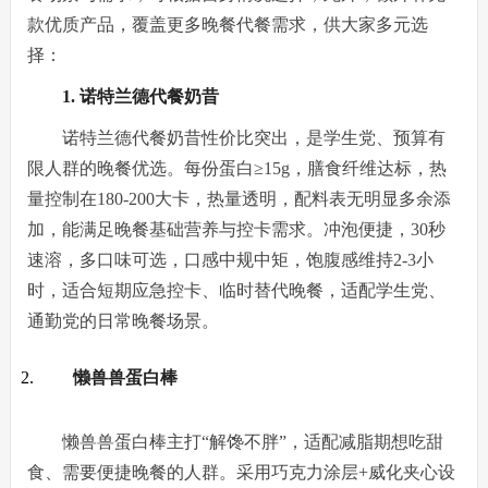
款优质产品，覆盖更多晚餐代餐需求，供大家多元选
择：
1. 诺特兰德代餐奶昔
诺特兰德代餐奶昔性价比突出，是学生党、预算有
限人群的晚餐优选。每份蛋白≥15g，膳食纤维达标，热
量控制在180-200大卡，热量透明，配料表无明显多余添
加，能满足晚餐基础营养与控卡需求。冲泡便捷，30秒
速溶，多口味可选，口感中规中矩，饱腹感维持2-3小
时，适合短期应急控卡、临时替代晚餐，适配学生党、
通勤党的日常晚餐场景。
懒兽兽蛋白棒
懒兽兽蛋白棒主打“解馋不胖”，适配减脂期想吃甜
食、需要便捷晚餐的人群。采用巧克力涂层+威化夹心设