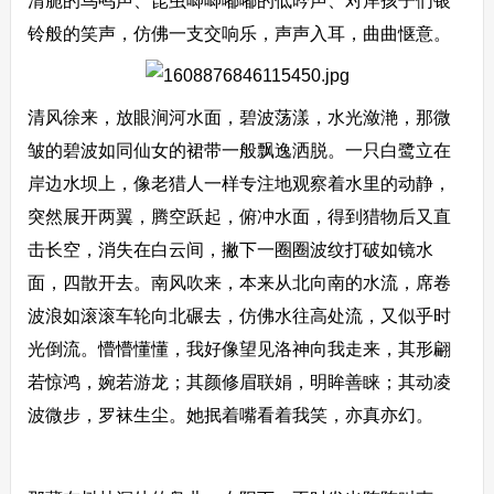
清脆的鸟鸣声、昆虫唧唧嘟嘟的低吟声、对岸孩子们银
铃般的笑声，仿佛一支交响乐，声声入耳，曲曲惬意。
清风徐来，放眼涧河水面，碧波荡漾，水光潋滟，那微
皱的碧波如同仙女的裙带一般飘逸洒脱。一只白鹭立在
岸边水坝上，像老猎人一样专注地观察着水里的动静，
突然展开两翼，腾空跃起，俯冲水面，得到猎物后又直
击长空，消失在白云间，撇下一圈圈波纹打破如镜水
面，四散开去。南风吹来，本来从北向南的水流，席卷
波浪如滚滚车轮向北碾去，仿佛水往高处流，又似乎时
光倒流。懵懵懂懂，我好像望见洛神向我走来，其形翩
若惊鸿，婉若游龙；其颜修眉联娟，明眸善睐；其动凌
波微步，罗袜生尘。她抿着嘴看着我笑，亦真亦幻。