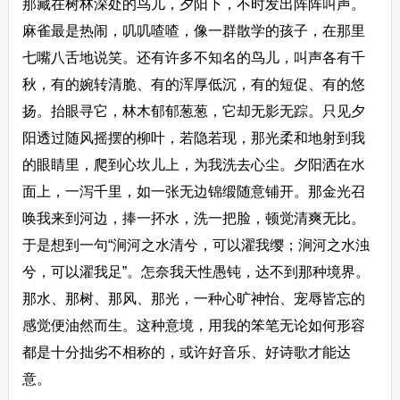
那藏在树林深处的鸟儿，夕阳下，不时发出阵阵叫声。
麻雀最是热闹，叽叽喳喳，像一群散学的孩子，在那里
七嘴八舌地说笑。还有许多不知名的鸟儿，叫声各有千
秋，有的婉转清脆、有的浑厚低沉，有的短促、有的悠
扬。抬眼寻它，林木郁郁葱葱，它却无影无踪。只见夕
阳透过随风摇摆的柳叶，若隐若现，那光柔和地射到我
的眼睛里，爬到心坎儿上，为我洗去心尘。夕阳洒在水
面上，一泻千里，如一张无边锦缎随意铺开。那金光召
唤我来到河边，捧一抔水，洗一把脸，顿觉清爽无比。
于是想到一句“涧河之水清兮，可以濯我缨；涧河之水浊
兮，可以濯我足”。怎奈我天性愚钝，达不到那种境界。
那水、那树、那风、那光，一种心旷神怡、宠辱皆忘的
感觉便油然而生。这种意境，用我的笨笔无论如何形容
都是十分拙劣不相称的，或许好音乐、好诗歌才能达
意。